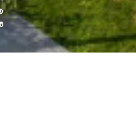
PROPERTY
UTILITY
CONSTRUCTION
CONSTRUCTION
OMSCHRIJVING PROJECT
Ontdek Casa Vita, waar duurzaam wonen in Pijnacker centraal staat! Dit
appartementencomplex, opgetrokken uit CLT, straalt onze visie op vernieuwing en
toewijding aan een groenere toekomst uit. Voor dit project hebben we samen met onze